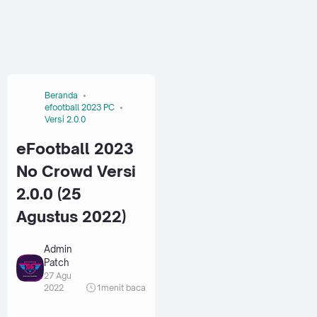
Beranda
efootball 2023 PC
Versi 2.0.0
eFootball 2023
No Crowd Versi
2.0.0 (25
Agustus 2022)
Admin
Patch
27 Agu
2022
1
menit baca